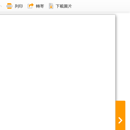
小
列印
轉寄
下載圖片