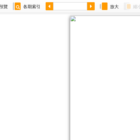
預覽
各期索引
放大
縮