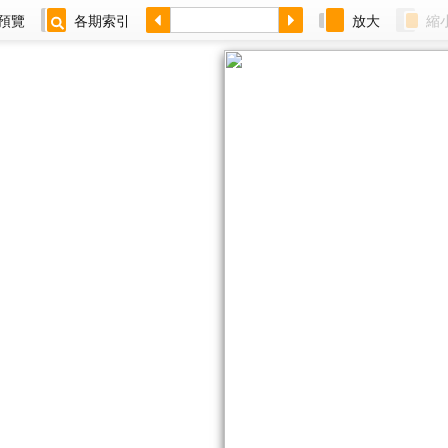
預覽
各期索引
放大
縮