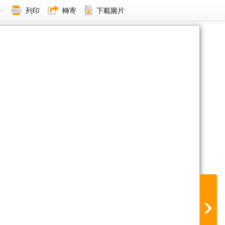
小
列印
轉寄
下載圖片