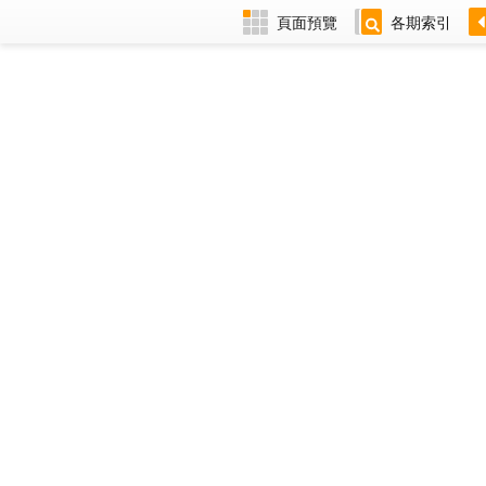
頁面預覽
各期索引