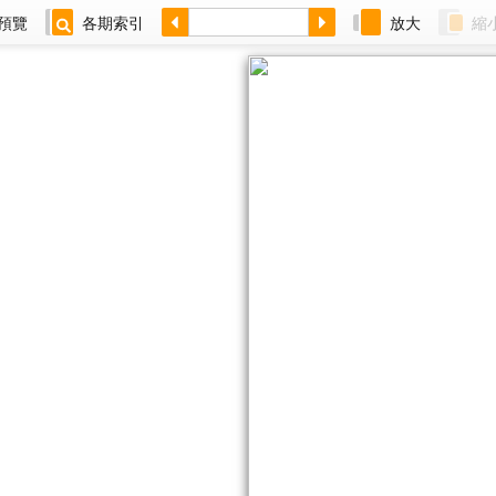
預覽
各期索引
放大
縮