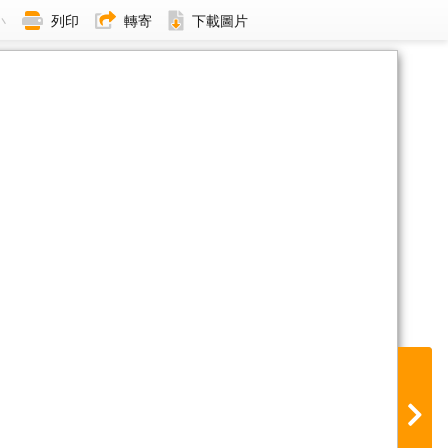
小
列印
轉寄
下載圖片