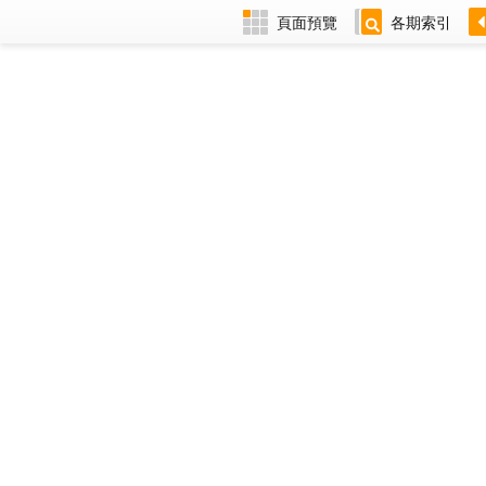
頁面預覽
各期索引