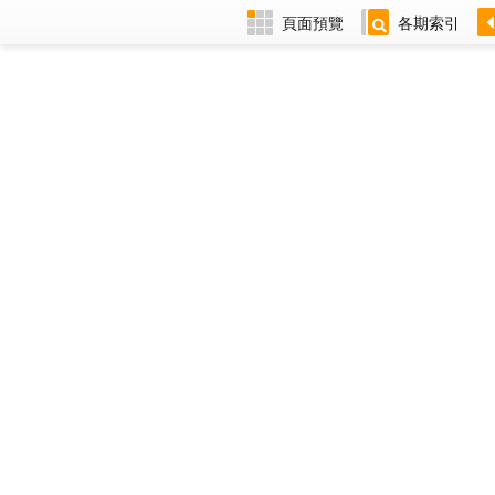
頁面預覽
各期索引