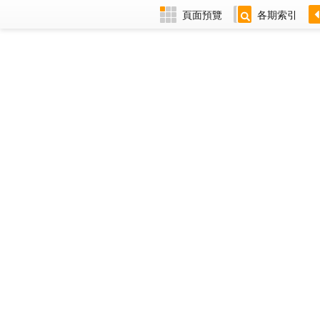
頁面預覽
各期索引