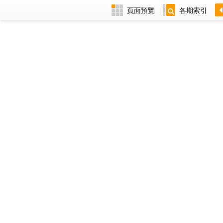
頁面預覽
各期索引