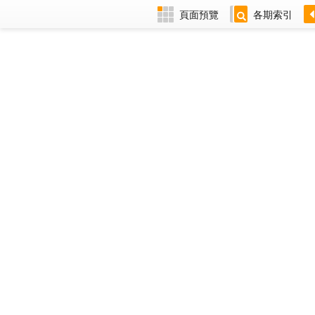
頁面預覽
各期索引