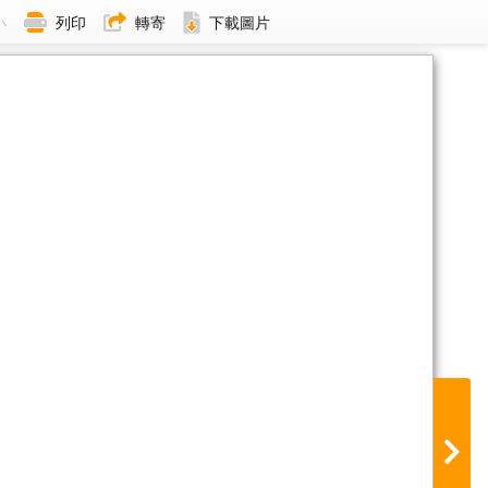
小
列印
轉寄
下載圖片