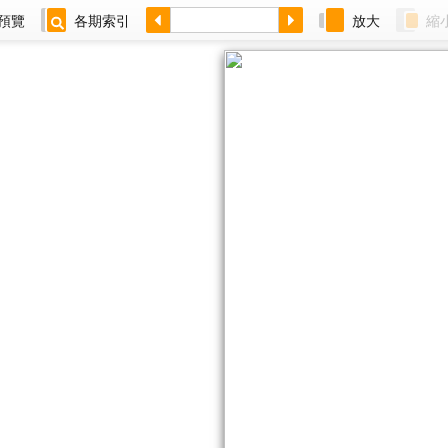
預覽
各期索引
放大
縮