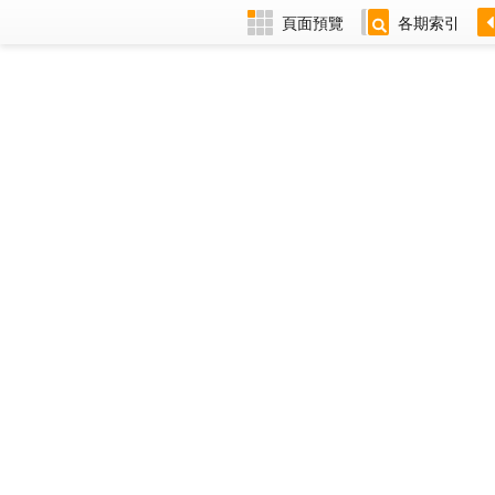
頁面預覽
各期索引