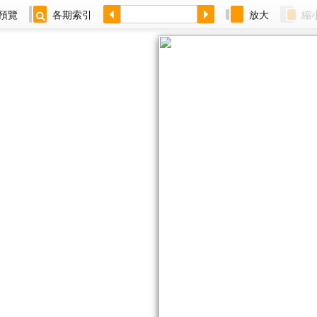
預覽
各期索引
放大
縮