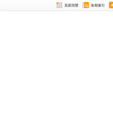
頁面預覽
各期索引