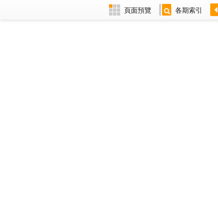
頁面預覽
各期索引