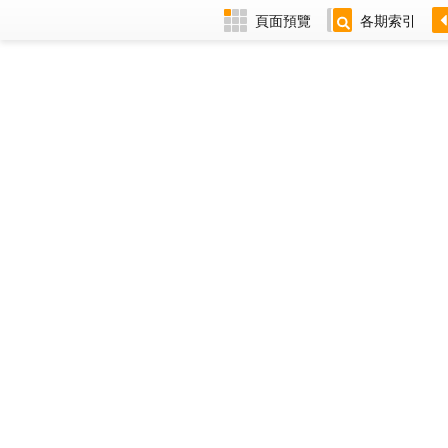
頁面預覽
各期索引