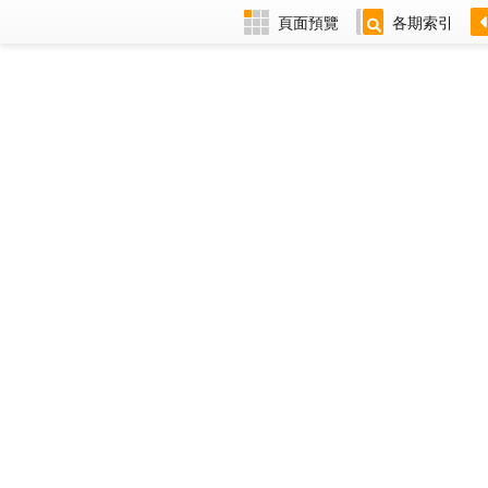
頁面預覽
各期索引