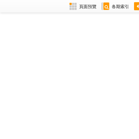
頁面預覽
各期索引