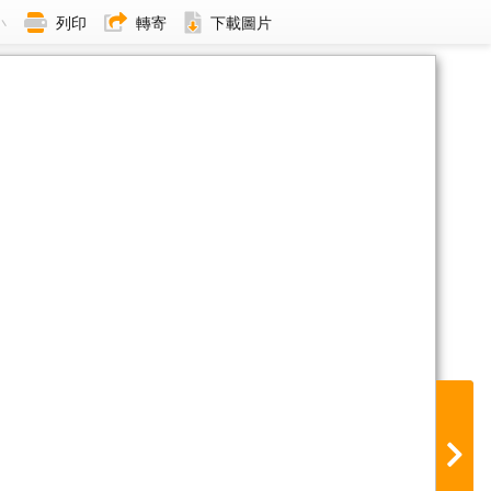
小
列印
轉寄
下載圖片