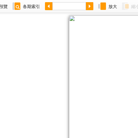
預覽
各期索引
放大
縮