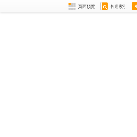
頁面預覽
各期索引