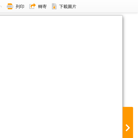
小
列印
轉寄
下載圖片