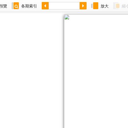
預覽
各期索引
放大
縮