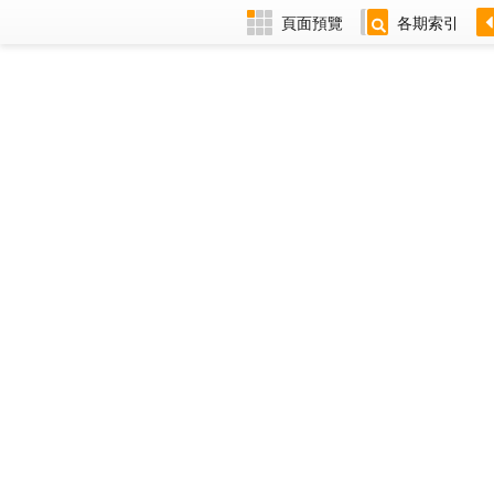
頁面預覽
各期索引