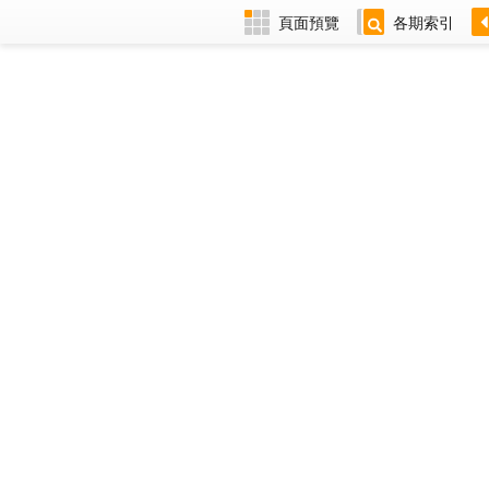
頁面預覽
各期索引