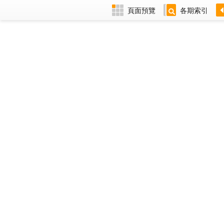
頁面預覽
各期索引