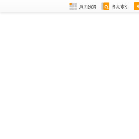
頁面預覽
各期索引