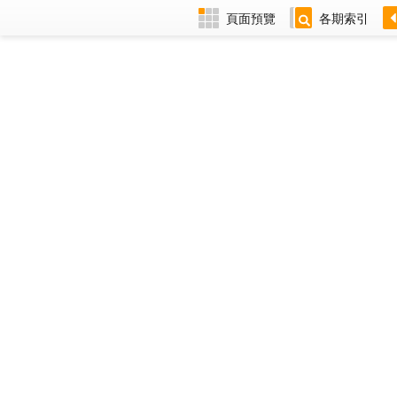
頁面預覽
各期索引