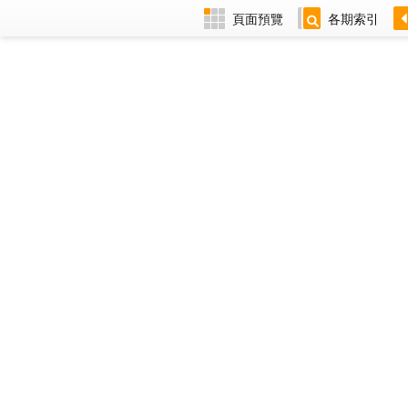
頁面預覽
各期索引