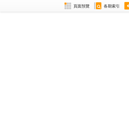
頁面預覽
各期索引