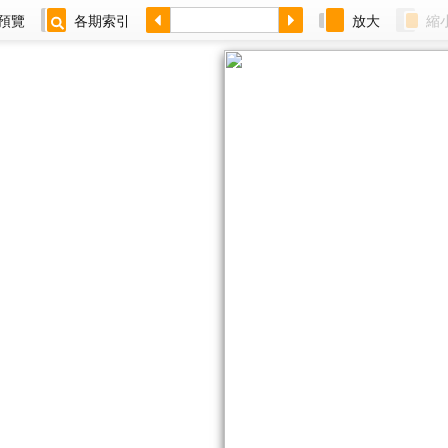
預覽
各期索引
放大
縮