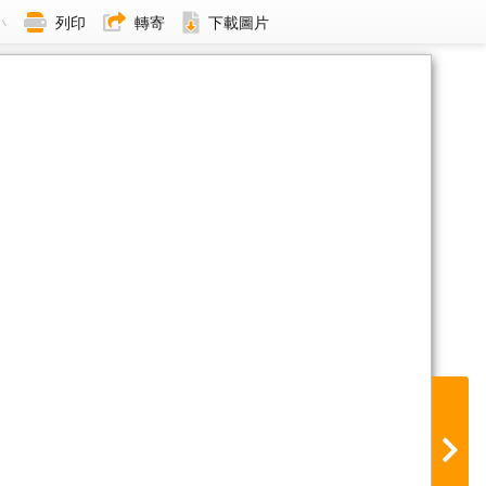
小
列印
轉寄
下載圖片