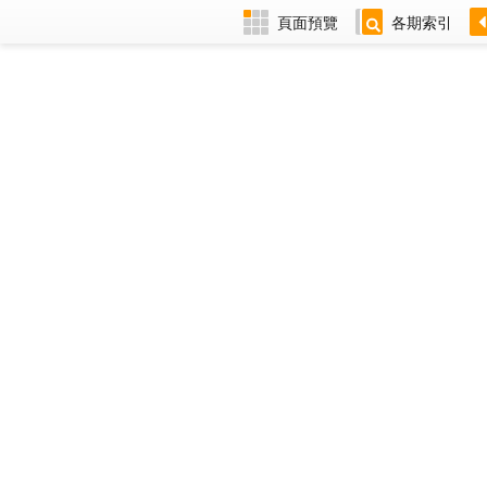
頁面預覽
各期索引