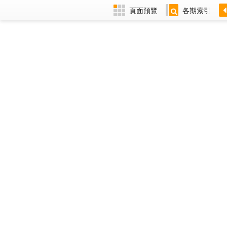
頁面預覽
各期索引