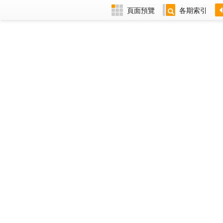
頁面預覽
各期索引