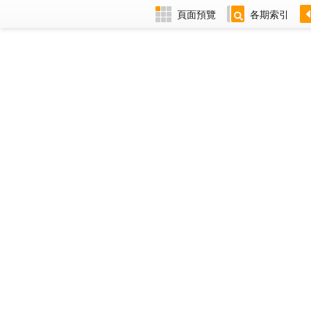
頁面預覽
各期索引