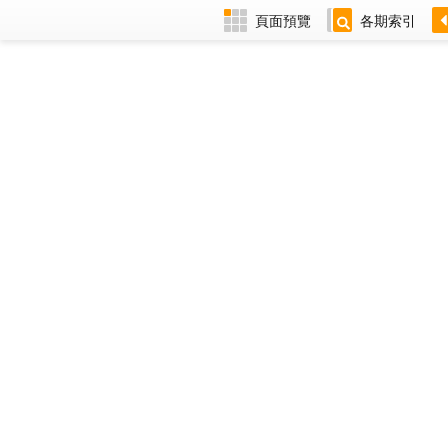
頁面預覽
各期索引