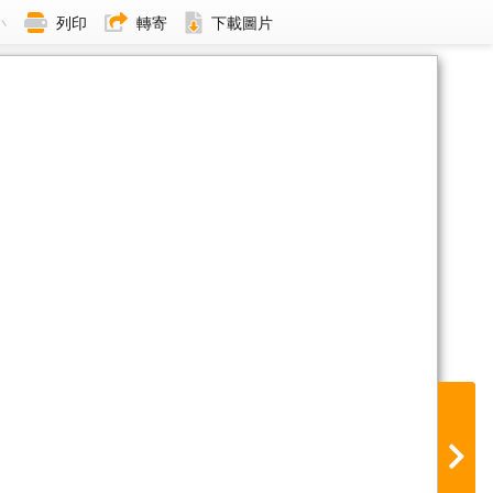
小
列印
轉寄
下載圖片