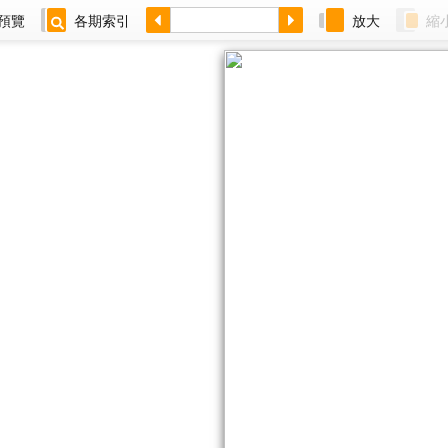
預覽
各期索引
放大
縮