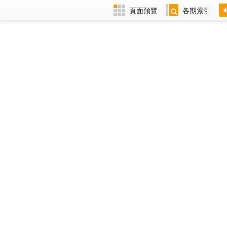
頁面預覽
各期索引