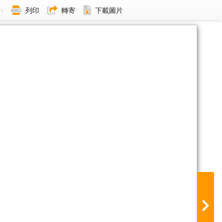
小
列印
轉寄
下載圖片