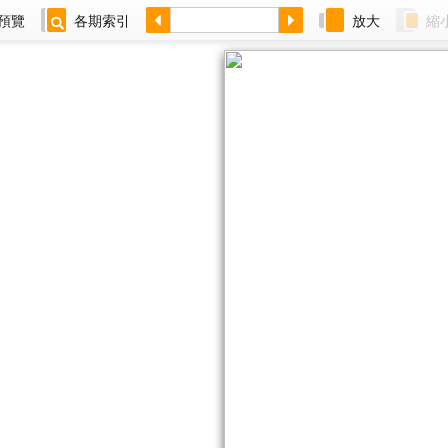
預覽
各期索引
放大
縮