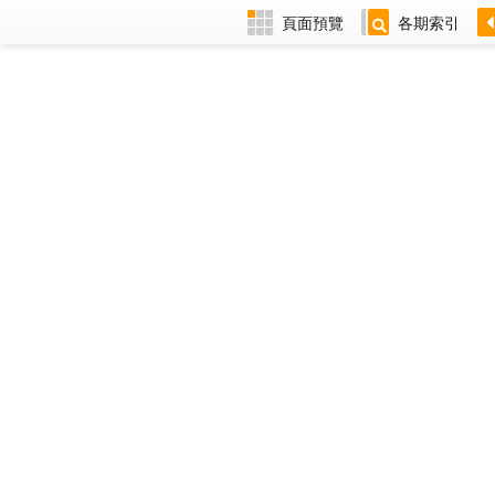
頁面預覽
各期索引