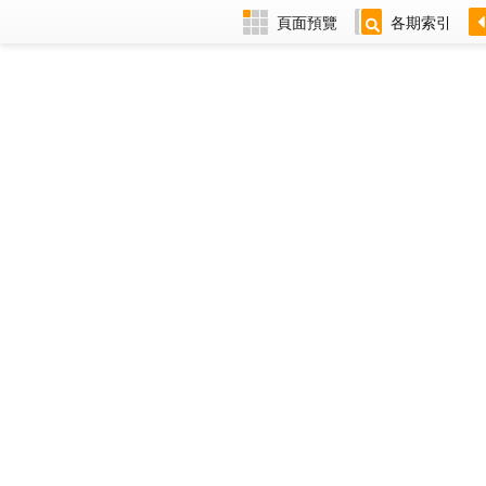
頁面預覽
各期索引