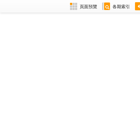
頁面預覽
各期索引