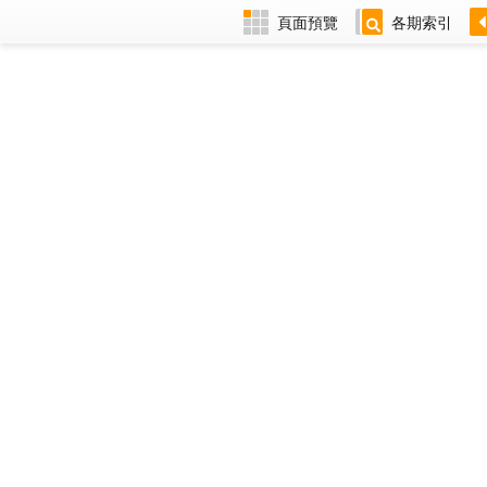
頁面預覽
各期索引