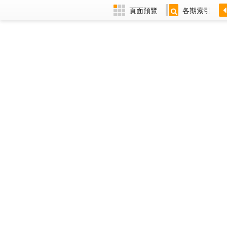
頁面預覽
各期索引