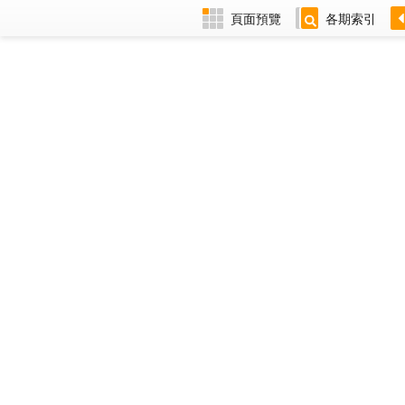
頁面預覽
各期索引