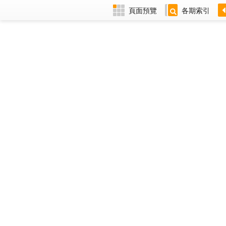
頁面預覽
各期索引