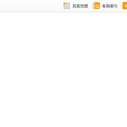
頁面預覽
各期索引