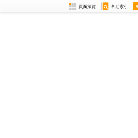
頁面預覽
各期索引