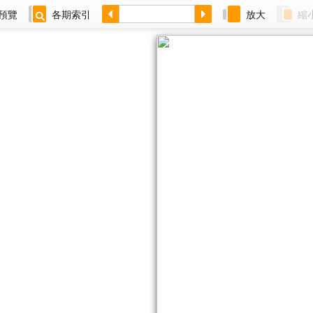
預覽
各期索引
放大
縮