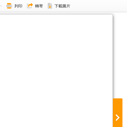
小
列印
轉寄
下載圖片