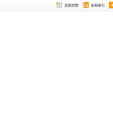
頁面預覽
各期索引