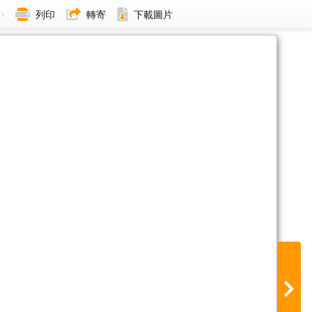
小
列印
轉寄
下載圖片