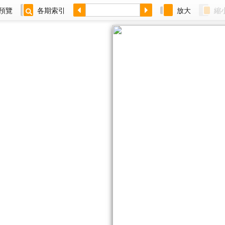
預覽
各期索引
放大
縮