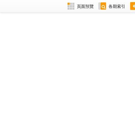
頁面預覽
各期索引