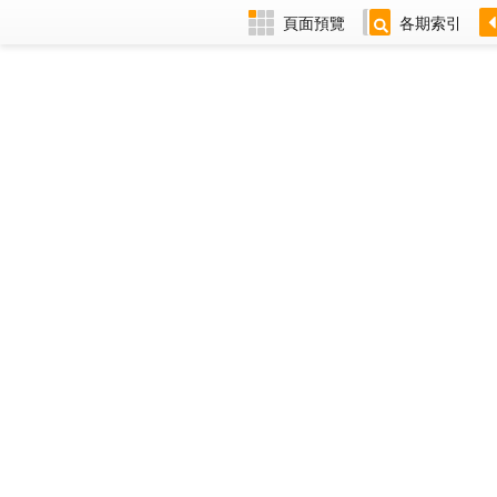
頁面預覽
各期索引